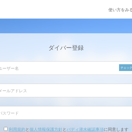
使い方をみ
ダイバー登録
チェッ
利用規約
と
個人情報保護方針
と
バディ潜水確認事項
に同意します